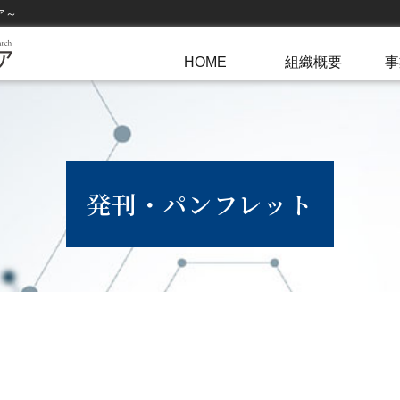
事
ア～
人
HOME
組織概要
事
広
発刊・パンフレット