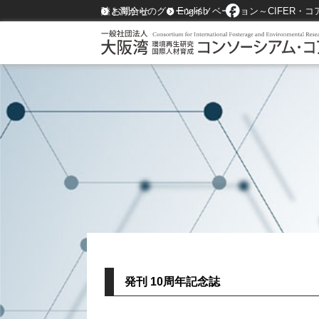
陸と海からのグリーンイノベーション～CIFER・コ
お問合せ
English
発刊 10周年記念誌