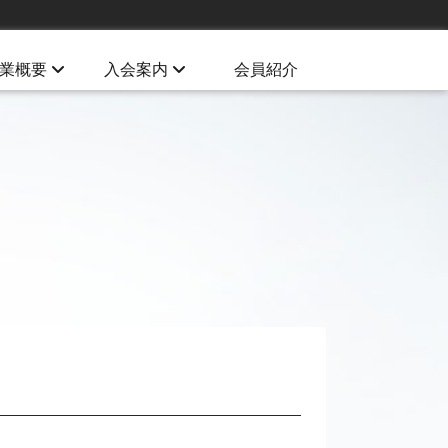
業WG活動
入会について
材育成事業
変更・退会
業概要
入会案内
会員紹介
島サイト