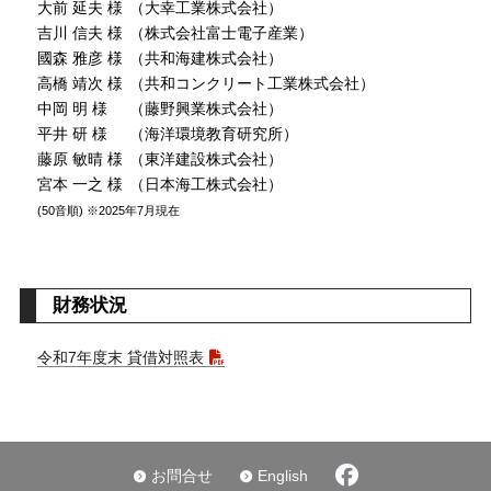
大前 延夫 様
（大幸工業株式会社）
吉川 信夫 様
（株式会社富士電子産業）
國森 雅彦 様
（共和海建株式会社）
高橋 靖次 様
（共和コンクリート工業株式会社）
中岡 明 様
（藤野興業株式会社）
平井 研 様
（海洋環境教育研究所）
藤原 敏晴 様
（東洋建設株式会社）
宮本 一之 様
（日本海工株式会社）
(50音順) ※2025年7月現在
財務状況
令和7年度末 貸借対照表
お問合せ
English