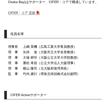
Osaka Bay)はサポーター、CIFER・コアで構成しています。
CIFER・コア 定款
役員名簿
理事長
上嶋 英機（広島工業大学客員教授）
理事
矢持 進（大阪市立大学名誉教授）
理事
大塚 耕司（大阪公立大学大学院教授）
理事
重松 孝昌（公立大学法人大阪理事）
理事
横山 隆司（元大阪府港湾局長）
監事
竹内 廣行（堺泉北埠頭株式会社顧問）
CIFER Activeサポーター