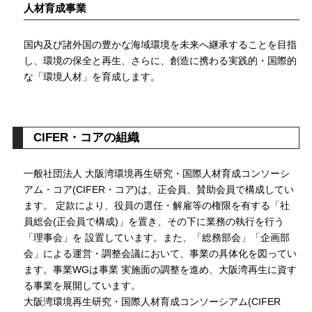
人材育成事業
国内及び諸外国の豊かな海域環境を未来へ継承することを目指
し、環境の保全と再生、さらに、創造に携わる実践的・国際的
な「環境人材」を育成します。
CIFER・コアの組織
一般社団法人 大阪湾環境再生研究・国際人材育成コンソーシ
アム・コア(CIFER・コア)は、正会員、賛助会員で構成してい
ます。 定款により、役員の選任・解雇等の権限を有する「社
員総会(正会員で構成)」を置き、その下に業務の執行を行う
「理事会」を 設置しています。また、「総務部会」「企画部
会」による運営・調整会議において、事業の具体化を図ってい
ます。事業WGは事業 実施面の調整を進め、大阪湾再生に資す
る事業を展開しています。
大阪湾環境再生研究・国際人材育成コンソーシアム(CIFER